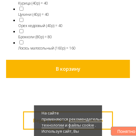
Курица (40р) = 40
Цукини (40р) = 40
Орех кедровый (40р) = 40
Брокколи (80р) = 80
Лосось малосольный (160р) = 160
В корзину
На сайте
применяются
рекомендательные
Вернуться в основное меню
технологии
и
файлы cookie
.
Понятно
Используя сайт, Вы