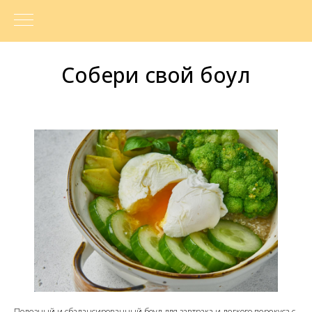
Собери свой боул
Полезный и сбалансированный боул для завтрака и легкого перекуса с