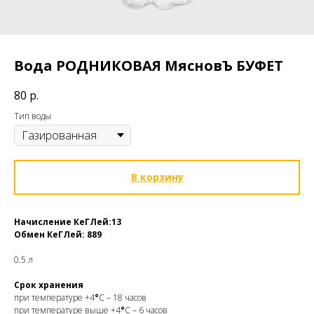
Вода РОДНИКОВАЯ МясновЪ БУФЕТ
80
р.
Тип воды
В корзину
Начисление КеГЛей:13
Обмен
КеГЛей: 889
0.5 л
Срок хранения
при температуре +4
°
С – 18 часов
при температуре выше +4
°
С – 6 часов