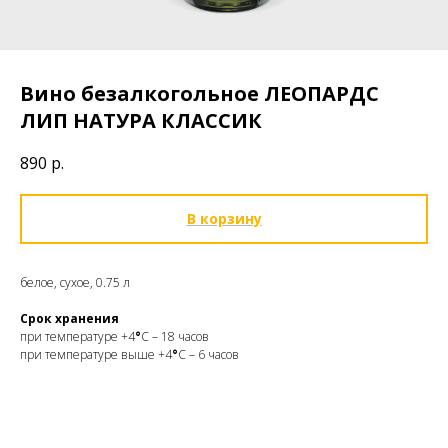
Вино безалкогольное ЛЕОПАРДС
ЛИП НАТУРА КЛАССИК
890
р.
В корзину
белое, сухое, 0.75 л
Срок хранения
при температуре +4
°
С – 18 часов
при температуре выше +4
°
С – 6 часов